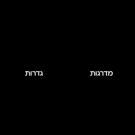
מדרגות
גדרות