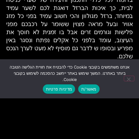
בדומה לכל כללי התכנון והיצירה של שערי כניסה
לבית, כך איכות הברזל דואגת לכם לשער עמיד
במיוחד, ברזל מגולוון והכי חשוב עמיד בפני כל מזג
אוויר ובעל מראה מצוין ששומר על רכבכם מפני
פלישות וגורמים זרים אבל בו זמנית לא חוסך את
העיצוב, עומד בלפני כל אקלים נפתח ונסגר באין
מפריע ובסופו ש לדבר גם מוסיף לא מעט לערך הנכס
שלכם.
צריכים שער חנייה או שער לחצר? אם אתם מחפשים
אנחנו משתמשים בקובצי Cookie כדי להבטיח את חוויית הגלישה הטובה
שערים חכמים לנו באיכות הברזל יש את כל
ביותר באתרנו. המשך שימוש באתר ייחשב כהסכמה לשימוש בקובצי
Cookie.
האפשרויות והכלים לייצר לכם אחד כזה. צרו קשר
באתר שלנו ואנו נעשה כבר את כל השאר.
מאשר/ת
מדיניות פרטיות
לוואטסאפ
לשיחת טלפון
השאירו פרטים ונצור עמכם
קשר בהקדם!